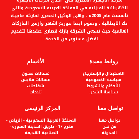
شركة الأجهزة العصرية هى احدى شركات الاجهزة
الكهربائية المنزلية في المملكة العربية السعودية والتى
تأسست عام 2005م . وهى الوكيل الحصرى لماركة ماجيك
تك الايطالية . وتقوم ايضا بتوزيع اشهر وارقى الماركات
العالمية حيث تسعى الشركة بازلة قصارى جهدها لتقديم
افضل مستوى من الخدمة ..
روابط مفيدة
الأقسام
الاستبدال والإسترجاع
غسالات صحون
سياسة الخصوصية
غسالات ملابس
الأحكام والشروط
شفاطات
سياسة الشحن
تلاجات
تواصل معنا
المركز الرئيسى
تواصل معنا
المملكة العربية السعودية - الرياض -
من نحن
مخرج 17 - طريق المدينة المنورة -
المدونة
الصناعية القديمة