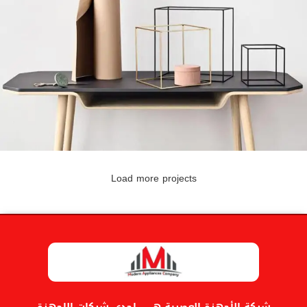
Load more projects
Leo uteu ullamcorper
Kitchen