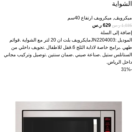
الشواية
ميكرويڤ
,
ميكرويف ارتفاع 40سم
629
ر.س
1,035
ر.س
إضافة إلى السلة
الموديل :JN2204003مايكرويف بلت ان 20 لتر مع الشواية .قوائم
طهي .برامج خاصة لاذابة الثلج 6.قفل للاطفال .تجويف داخلي من
الستانلس ستيل .صناعة صيني .ضمان سنتين .توصيل وتركيب مجاني
داخل الرياض.
-31%