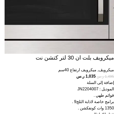
ميكرويف بلت ان 30 لتر كتشن نت
ميكرويڤ
,
ميكرويف ارتفاع 40سم
1,035
ر.س
1,495
ر.س
إضافة إلى السلة
الموديل : JN2204007
قوائم طهي .
برامج خاصة لاذابة الثلج9 .
1350 وات كونفكشن .