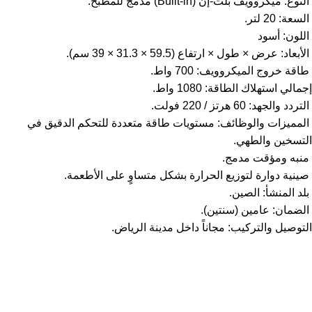
النوع: ميكروويف بلت-إن (Built-in) مدمج للمطبخ.
السعة: 20 لتر.
اللون: أسود
الأبعاد: عرض × طول × ارتفاع (59.5 × 31.3 × 39 سم).
طاقة خروج الميكروويف: 700 واط.
إجمالي استهلاك الطاقة: 1080 واط.
التردد والجهد: 60 هرتز / 220 فولت.
المميزات والوظائف: مستويات طاقة متعددة للتحكم الدقيق في
التسخين والطهي.
منبه ومؤقت مدمج.
صينية دوارة لتوزيع الحرارة بشكل متساوٍ على الأطعمة.
بلد المنشأ: الصين.
الضمان: عامين (سنتين).
التوصيل والتركيب: مجاناً داخل مدينة الرياض.