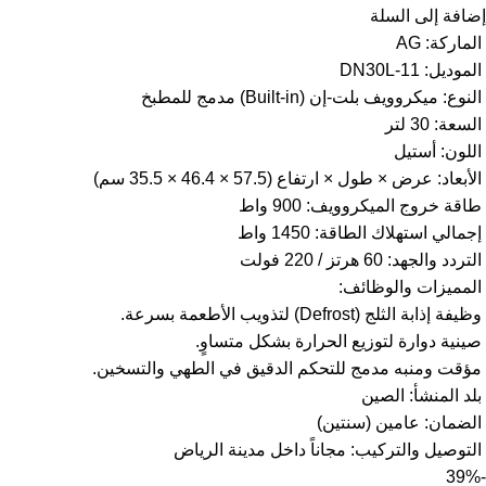
إضافة إلى السلة
الماركة: AG
الموديل: 11-DN30L
النوع: ميكروويف بلت-إن (Built-in) مدمج للمطبخ
السعة: 30 لتر
اللون: أستيل
الأبعاد: عرض × طول × ارتفاع (57.5 × 46.4 × 35.5 سم)
طاقة خروج الميكروويف: 900 واط
إجمالي استهلاك الطاقة: 1450 واط
التردد والجهد: 60 هرتز / 220 فولت
المميزات والوظائف:
وظيفة إذابة الثلج (Defrost) لتذويب الأطعمة بسرعة.
صينية دوارة لتوزيع الحرارة بشكل متساوٍ.
مؤقت ومنبه مدمج للتحكم الدقيق في الطهي والتسخين.
بلد المنشأ: الصين
الضمان: عامين (سنتين)
التوصيل والتركيب: مجاناً داخل مدينة الرياض
-39%