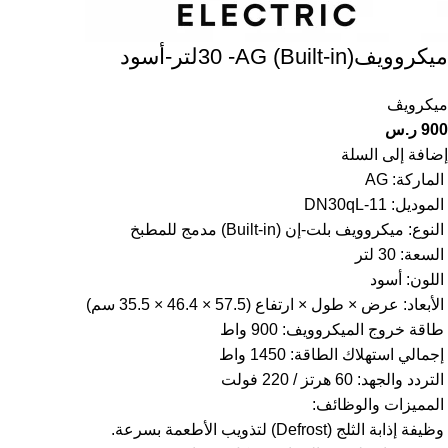
ميكروويف(Built-in) 30 -AGلتر-أسود
ميكرويڤ
900
ر.س
إضافة إلى السلة
الماركة: AG
الموديل: 11-DN30qL
النوع: ميكروويف بلت-إن (Built-in) مدمج للمطبخ
السعة: 30 لتر
اللون: أسود
الأبعاد: عرض × طول × ارتفاع (57.5 × 46.4 × 35.5 سم)
طاقة خروج الميكروويف: 900 واط
إجمالي استهلاك الطاقة: 1450 واط
التردد والجهد: 60 هرتز / 220 فولت
المميزات والوظائف:
وظيفة إذابة الثلج (Defrost) لتذويب الأطعمة بسرعة.