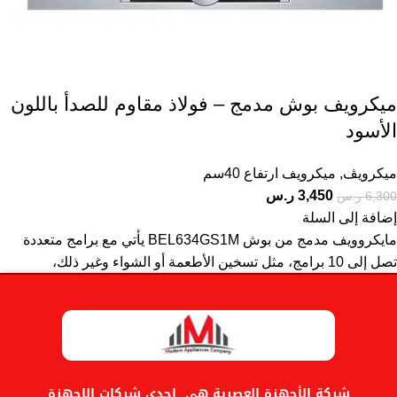
ميكرويف بوش مدمج – فولاذ مقاوم للصدأ باللون
الأسود
ميكرويڤ
,
ميكرويف ارتفاع 40سم
3,450
ر.س
6,300
ر.س
إضافة إلى السلة
مايكروويف مدمج من بوش BEL634GS1M يأتي مع برامج متعددة
تصل إلى 10 برامج، مثل تسخين الأطعمة أو الشواء وغير ذلك،
شركة الأجهزة العصرية هى احدى شركات الاجهزة