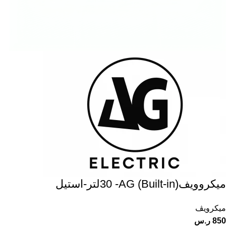
ميكروويف(Built-in) 30 -AGلتر-استيل
ميكرويڤ
850
ر.س