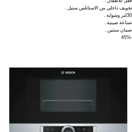
قفل للاطفال .
تجويف داخلي من الاستانلس ستيل .
30لتر وشواية .
صناعة صينية .
ضمان سنتين .
-45%