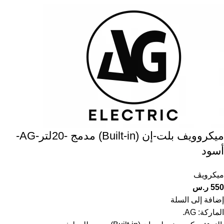
ميكروويف بلت-إن (Built-in) مدمج -20لتر-AG-
أسود
ميكرويڤ
550
ر.س
إضافة إلى السلة
الماركة: AG.