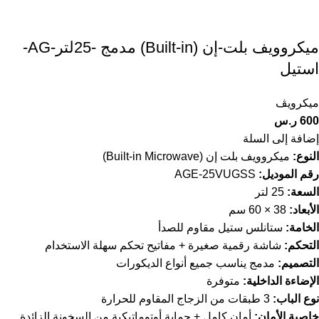
ميكروويف بلت-إن (Built-in) مدمج -25لتر-AG-
استيل
ميكرويڤ
600
ر.س
إضافة إلى السلة
النوع:
ميكروويف بلت إن (Built-in Microwave)
رقم الموديل:
AGE-25VUGSS
السعة:
‎25 لتر
الأبعاد:
‎60 × 38 سم
الخامة:
ستانلس ستيل مقاوم للصدأ
التحكم:
شاشة رقمية صغيرة + مفاتيح تحكم سهلة الاستخدام
التصميم:
مدمج يناسب جميع أنواع الديكورات
الإضاءة الداخلية:
متوفرة
نوع الباب:
3 طبقات من الزجاج المقاوم للحرارة
خاصية الأمان:
أمان كامل + حماية أوتوماتيكية من السخونة الزائدة