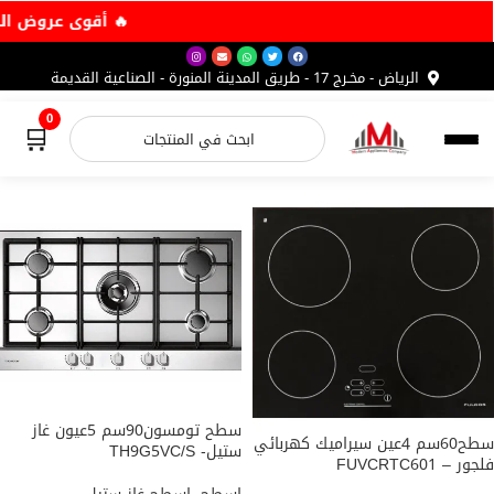
🔥 
الرياض - مخـرج 17 - طريق المدينة المنورة - الصناعية القديمة
0
🛒
براندات عالمية
منتجات الاسطح
يستحقها منزلك
سوق المنتجات
تطبيق الاندرويد
سطح تومسون90سم 5عيون غاز
سطح60سم 4عين سيراميك كهربائي
ستيل- TH9G5VC/S
فلجور – FUVCRTC601