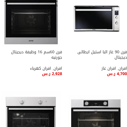
فرن 90 غاز البا استيل ايطالى
فرن 60سم 16 وظيفة ديجيتال
ديجيتال
جورنيه
افران
,
افران غاز
افران
,
افران كهرباء
4,700
ر.س
2,928
ر.س
إضافة إلى السلة
إضافة إلى السلة