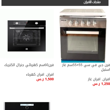
منتجات الافران
فرن جي في سي 55×55سم غاز
فرن60سم كهربائي جنرال الكتريك
استيل
افران
,
افران كهرباء
افران
,
افران غاز
1,500
ر.س
1,250
ر.س
إضافة إلى السلة
إضافة إلى السلة