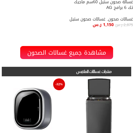
غسالة صحون ستيل 60سم ماجيك
تك 6 برامج AG
غسالات صحون
,
غسالات صحون ستيل
1,150
ر.س
2,875
ر.س
إضافة إلى السلة
مشاهدة جميع غسالات الصحون
منتجات غسالات الملابس
-32%