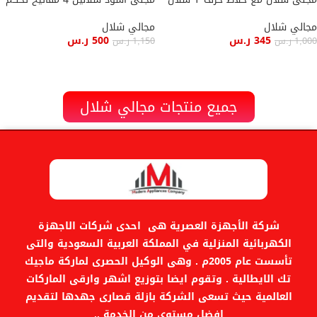
مجالي شلال
مجالي شلال
345
ر.س
500
ر.س
1,000
ر.س
1,150
ر.س
إضافة إلى السلة
إضافة إلى السلة
جميع منتجات مجالي شلال
شركة الأجهزة العصرية هى احدى شركات الاجهزة
الكهربائية المنزلية في المملكة العربية السعودية والتى
تأسست عام 2005م . وهى الوكيل الحصرى لماركة ماجيك
تك الايطالية . وتقوم ايضا بتوزيع اشهر وارقى الماركات
العالمية حيث تسعى الشركة بازلة قصارى جهدها لتقديم
افضل مستوى من الخدمة ..