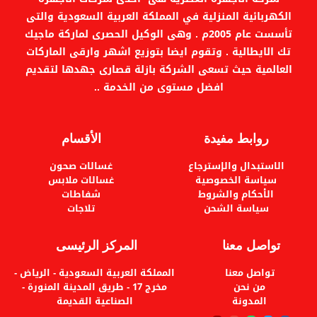
الضمان: سنتين.
جورنيه:
الكهربائية المنزلية في المملكة العربية السعودية والتى
الخدمات: توصيل وتركيب مجاني داخل
تأسست عام 2005م . وهى الوكيل الحصرى لماركة ماجيك
الرياض.
إطار خارجي من مواد أكثر مقاومة لعمر
تك الايطالية . وتقوم ايضا بتوزيع اشهر وارقى الماركات
استخدام طويل وتحمل محسن لمختلف
العالمية حيث تسعى الشركة بازلة قصارى جهدها لتقديم
الظروف
سعة تحضير كبيرة نسبيا تصل إلى 73
افضل مستوى من الخدمة ..
لتر
فرن كهربا بنظام توزيع حرارة اكثر تميز
بمجموعة واسعة من برامج اتوماتيكية
روابط مفيدة
الأقسام
توزيع حرارة محسن يضمن توزيع حرارة
ضمن فرن كهرباء جورنيه بزاوية 360
الاستبدال والإسترجاع
غسالات صحون
درجة
سياسة الخصوصية
غسالات ملابس
إمكانية تحضير المخبوزات وغيرها من
الأحكام والشروط
شفاطات
الوصفات الخاصة بالإعتماد على البخار
سياسة الشحن
تلاجات
بفضل صينية لتجميع المويه بسعة 1.5
لتر
إمكانية تنظيف فرن بلت ان جورينجي
تواصل معنا
المركز الرئيسى
بأريحية مطلقة بفضل خاصية أكوا كلين
التي تعمل على اذابة البقع بالبخار
تواصل معنا
المملكة العربية السعودية - الرياض -
وتنظيفها بسهولة
من نحن
مخرج 17 - طريق المدينة المنورة -
الضمان: سنتان.
المدونة
الصناعية القديمة
التوصيل والتركيب: مجانًا داخل الرياض.