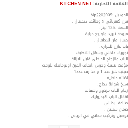
العلامة التجارية:
KITCHEN NET
الموديل :Mp2202005
فرن كهربائي 9 وظائف ديجيتال .
السعة :125 ليتر .
مروحة تبريد وتوزيع حرارة .
جهاز امان للاطفال .
باب عازل للحرارة .
تجويف داخلي وسهل التنظيف .
الباب والزجاج الداخلي قابل للازالة .
مؤقت بتنبية وجرس .ايقاف الفرن اوتوماتيك بلوقت .
صينية خبز عدد 1 واحد رف عدد1 .
اضائة داخلية .
سيخ شواية دجاج .
زجاج الباب مزدوج وشفاف.
اقفال الباب هيدروليك .
صناعة ايطالي .
ضمان سنتين .
توصيل وتركيب مجاني في الرياض .