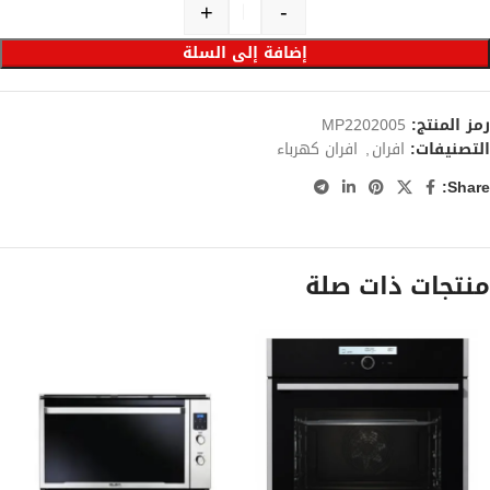
+
-
إضافة إلى السلة
رمز المنتج:
MP2202005
التصنيفات:
افران
,
افران كهرباء
Share:
منتجات ذات صلة