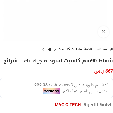
Click to enlarge
الرئيسية
شفاطات
شفاطات كاسيت
شفاط 90سم كاسيت اسود ماجيك تك – شرائح
667
ر.س
العلامة التجارية:
MAGIC TECH