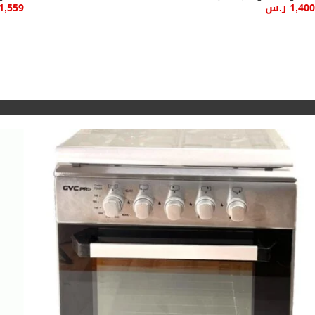
1,400
ر.س
1,559
إضافة إلى السلة
إضاف