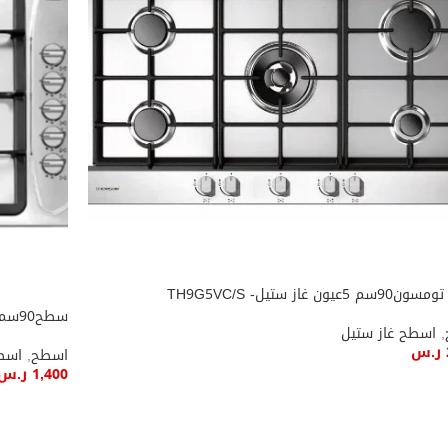
عيون غاز ستيل- TH9G5VC/S
سطح90سم غاز ميناجتي مفتاح جانبي-MEDE910
,
اسطح غاز ستيل
ر.س
اسطح
,
اسطح
1,400
ر.س
ة إلى السلة
إضافة إل