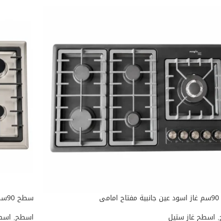
مامى
سطح 90سم غاز استيل عين وسط مفتاح امامى ماجيك تك
,
اسطح غاز ستيل
اسطح
,
اسطح