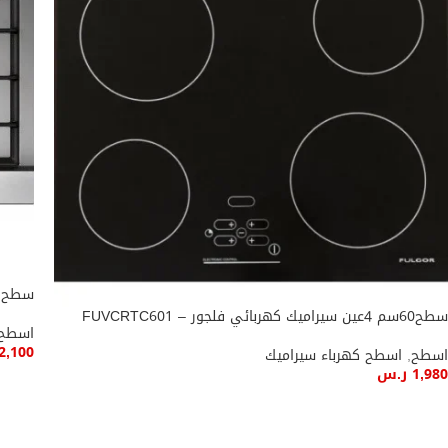
سطح تومسون90سم 5
سطح60سم 4عين سيراميك كهربائي فلجور – FUVCRTC601
اسطح
2,100
اسطح
,
اسطح كهرباء سيراميك
1,980
ر.س
إضاف
إضافة إلى السلة