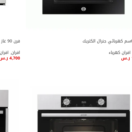
فرن 90 غاز البا استيل ايطالى ديجيتال
افران كهرباء
افران
,
افران 
ر.س
4,700
ر.س
ة إلى السلة
إضافة إل