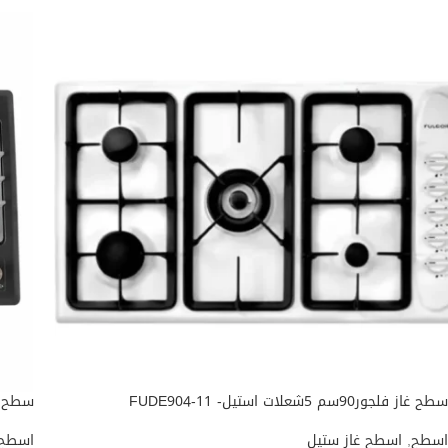
سطح غاز فلجور90سم 5شعلات استيل- FUDE904-11
سطح 90سم غاز اسود عين جانبية مفتاح ا
اسطح
,
اسطح غاز ستيل
اسطح