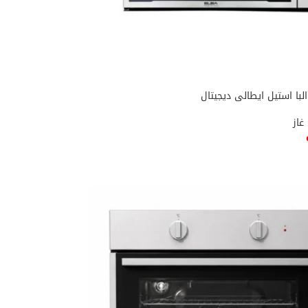
غاز
ى السلة