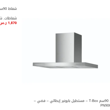
شفاط 90سم مستطيل اسود قوة 2100 ماجيك تك
شفاطات
,
شف
1,870
ر.س
إضافة إل
شفاط 90سم T-Box – مستطيل بايونير إيطالي – فضي –
PN90