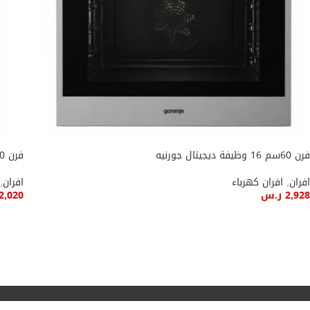
فرن 60سم 16 وظيفة ديجيتال جورنيه
فرن 60سم 12 وظيفة ديجيتال جورنيه
افران
,
افران كهرباء
افران
,
2,928
ر.س
2,020
إضافة إلى السلة
إضاف