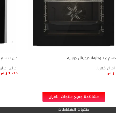
فرن 60سم كهربا 9 وظائف مفتاح جورنيه
افران كهرباء
افران
,
افران
ر.س
1,215
ر.س
ة إلى السلة
إضافة إل
مشاهدة جميع منتجات الافران
منتجات الشفاطات