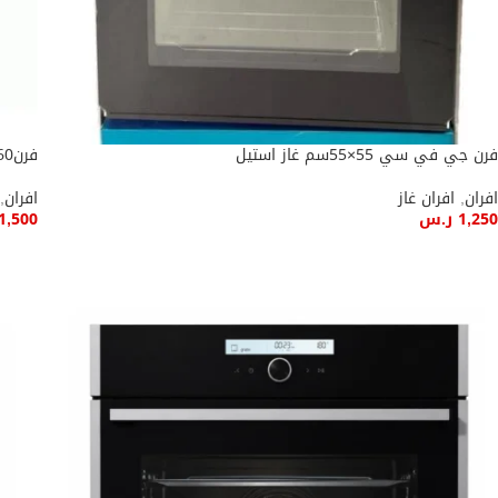
فرن جي في سي 55×55سم غاز استيل
فرن60سم كهربائي جنرال الكتريك
افران
,
افران غاز
افران
,
1,250
ر.س
1,500
إضافة إلى السلة
إضاف