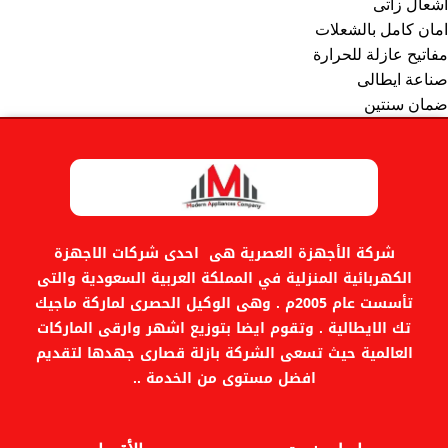
اشعال زاتى
امان كامل بالشعلات
مفاتيح عازلة للحرارة
صناعة ايطالى
ضمان سنتين
شركة الأجهزة العصرية هى احدى شركات الاجهزة
الكهربائية المنزلية في المملكة العربية السعودية والتى
تأسست عام 2005م . وهى الوكيل الحصرى لماركة ماجيك
تك الايطالية . وتقوم ايضا بتوزيع اشهر وارقى الماركات
العالمية حيث تسعى الشركة بازلة قصارى جهدها لتقديم
افضل مستوى من الخدمة ..