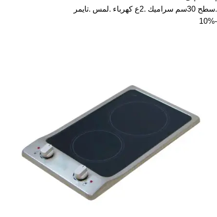
.سطح 30سم سراميك .2ع كهرباء .لمس .تايمر
-10%