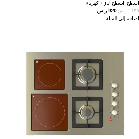
اسطح
,
اسطح غاز + كهرباء
920
ر.س
1,150
ر.س
إضافة إلى السلة