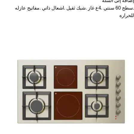
إضافة إلى السلة
.سطح 60 سنتي .4ع غاز .شبك ثقيل .اشعال ذاتي .مفاتيح عازله
للحراره