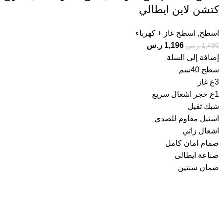
كتشن لاين ايطالي
اسطح
,
اسطح غاز + كهرباء
1,196
ر.س
1,495
ر.س
إضافة إلى السلة
سطح 40سم
3ع غاز
1ع حجر اشعال سريع
شبك ثقيل
استيل مقاوم للصدي
اشعال زاتي
صمام امان كامل
صناعة ايطالى
ضمان سنتين