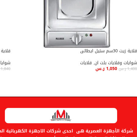
قلاية زيت 30سم ستيل ايطالى
قلاية 
شوايات وقلايات بلت ان
,
قلايات
شوايات
1,050
ر.س
1,400
ر.س
1,840
إضافة إلى السلة
إضاف
شركة الأجهزة العصرية هى احدى شركات الاجهزة الكهربائية المن