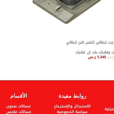
زيت ايطالى كتشن لاين ايطالي
 وقلايات بلت ان
,
قلايات
1,345
ر.س
ر.س
ة إلى السلة
روابط مفيدة
الأقسام
الاستبدال والإسترجاع
غسالات صحون
زلية
سياسة الخصوصية
غسالات ملابس