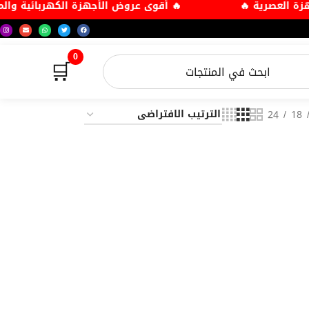
أجهزة العصرية 🔥
🔥 أقوى عروض الأجهزة الكهربائية و
0
🛒
24
18