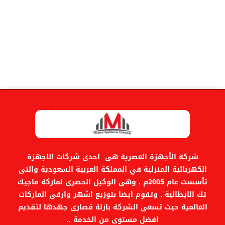
إضافة إلى السلة
شركة الأجهزة العصرية هى احدى شركات الاجهزة
الكهربائية المنزلية في المملكة العربية السعودية والتى
تأسست عام 2005م . وهى الوكيل الحصرى لماركة ماجيك
تك الايطالية . وتقوم ايضا بتوزيع اشهر وارقى الماركات
العالمية حيث تسعى الشركة بازلة قصارى جهدها لتقديم
افضل مستوى من الخدمة ..