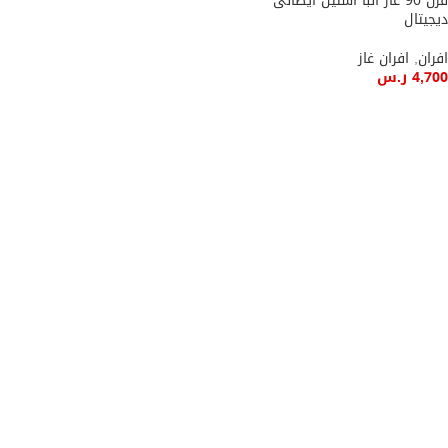
فرن 90 غاز البا استيل ايطالى
ديجيتال
افران
,
افران غاز
4,700
ر.س
إضافة إلى السلة