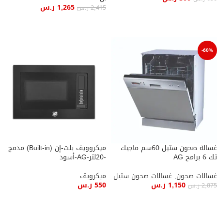
1,265
ر.س
2,415
ر.س
إضافة إلى السلة
إضافة إلى السلة
-60%
غسالة صحون ستيل 60سم ماجيك
ميكروويف بلت-إن (Built-in) مدمج
تك 6 برامج AG
-20لتر-AG-أسود
غسالات صحون
,
غسالات صحون ستيل
ميكرويڤ
1,150
ر.س
550
ر.س
2,875
ر.س
إضافة إلى السلة
إضافة إلى السلة