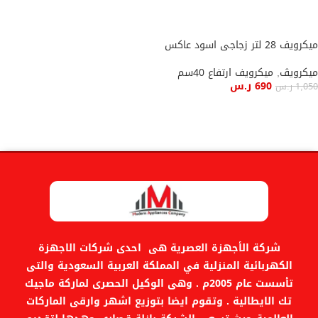
ميكرويف 28 لتر زجاجى اسود عاكس
ميكرويڤ
,
ميكرويف ارتفاع 40سم
690
ر.س
1,050
ر.س
إضافة إلى السلة
شركة الأجهزة العصرية هى احدى شركات الاجهزة
الكهربائية المنزلية في المملكة العربية السعودية والتى
تأسست عام 2005م . وهى الوكيل الحصرى لماركة ماجيك
تك الايطالية . وتقوم ايضا بتوزيع اشهر وارقى الماركات