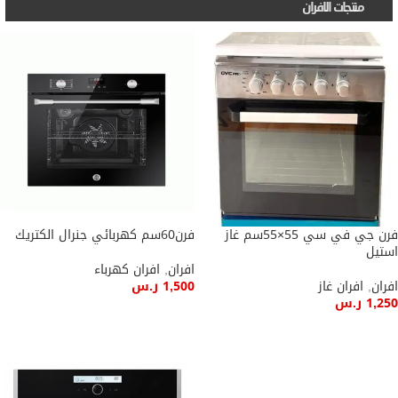
منتجات الافران
فرن جي في سي 55×55سم غاز
فرن60سم كهربائي جنرال الكتريك
استيل
افران
,
افران كهرباء
افران
,
افران غاز
1,500
ر.س
1,250
ر.س
إضافة إلى السلة
إضافة إلى السلة