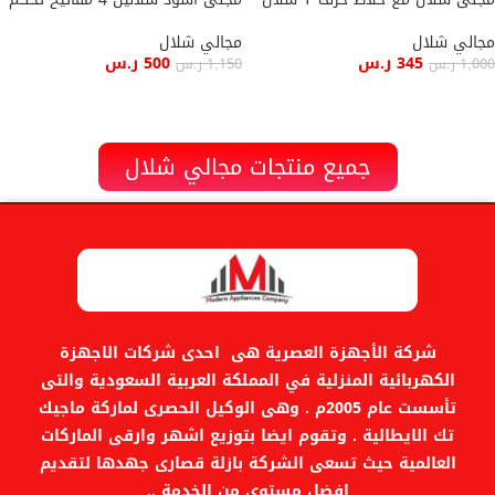
مجالي شلال
مجالي شلال
345
ر.س
500
ر.س
1,000
ر.س
1,150
ر.س
إضافة إلى السلة
إضافة إلى السلة
جميع منتجات مجالي شلال
شركة الأجهزة العصرية هى احدى شركات الاجهزة
الكهربائية المنزلية في المملكة العربية السعودية والتى
تأسست عام 2005م . وهى الوكيل الحصرى لماركة ماجيك
تك الايطالية . وتقوم ايضا بتوزيع اشهر وارقى الماركات
العالمية حيث تسعى الشركة بازلة قصارى جهدها لتقديم
افضل مستوى من الخدمة ..