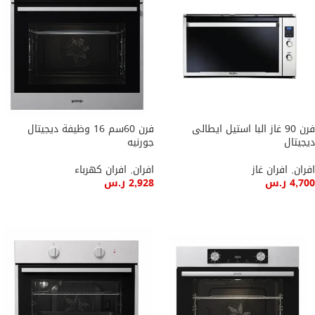
فرن 90 غاز البا استيل ايطالى
فرن 60سم 16 وظيفة ديجيتال
ديجيتال
جورنيه
افران
,
افران غاز
افران
,
افران كهرباء
4,700
ر.س
2,928
ر.س
إضافة إلى السلة
إضافة إلى السلة