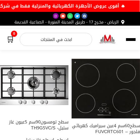
🔥 أقوى عروض الأجهزة الكهربائية والمنزلي
الرياض - مخـرج 17 - طريق المدينة المنورة - الصناعية القديمة
0
🛒
براندات عالمية
منتجات الاسطح
يستحقها منزلك
سوق المنتجات
تطبيق الاندرويد
سطح تومسون90سم 5عيون غاز
سطح60سم 4عين سيراميك كهربائي
ستيل- TH9G5VC/S
فلجور – FUVCRTC601