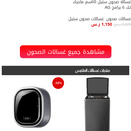
غسالة صحون ستيل 60سم ماجيك
تك 6 برامج AG
غسالات صحون
,
غسالات صحون ستيل
1,150
ر.س
2,875
ر.س
إضافة إلى السلة
مشاهدة جميع غسالات الصحون
منتجات غسالات الملابس
-32%