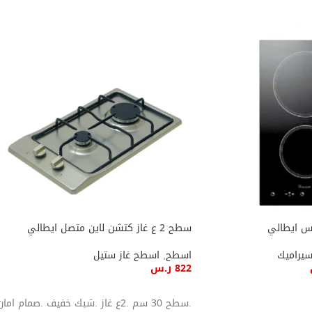
سطح 2 ع غاز كتشن لاين متصل ايطالي
سيراميك
اسطح
,
اسطح غاز ستيل
822
ر.س
إضافة إلى السلة
.سطح 30 سم .2ع غاز .شبك خفيف .صمام امان