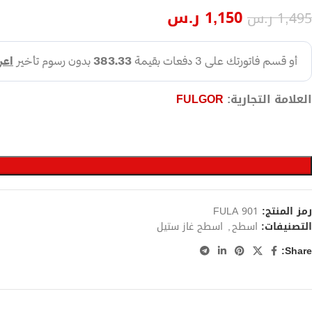
1,150
ر.س
1,495
ر.س
العلامة التجارية:
FULGOR
رمز المنتج:
FULA 901
التصنيفات:
اسطح
,
اسطح غاز ستيل
Share: