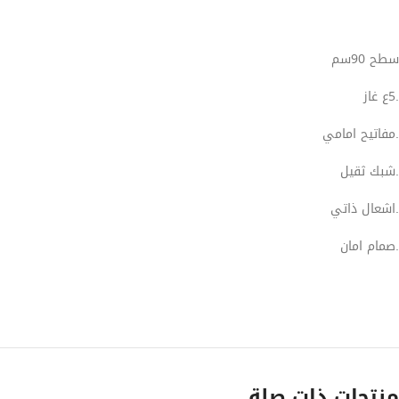
سطح 90سم
.5ع غاز
.مفاتيح امامي
.شبك ثقيل
.اشعال ذاتي
.صمام امان
منتجات ذات صلة