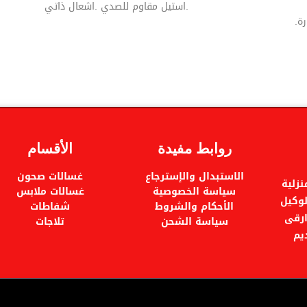
.استيل مقاوم للصدي .اشعال ذاتي
روابط مفيدة
الأقسام
الاستبدال والإسترجاع
غسالات صحون
زلية
سياسة الخصوصية
غسالات ملابس
ام 2005م . وهى الوكيل
الأحكام والشروط
شفاطات
ارقى
سياسة الشحن
تلاجات
يم