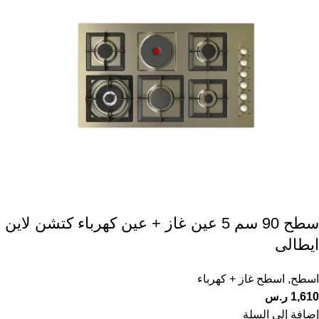
سطح 90 سم 5 عين غاز + عين كهرباء كتشن لاين
ايطالى
اسطح
,
اسطح غاز + كهرباء
1,610
ر.س
إضافة إلى السلة