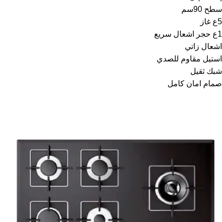
سطح 90سم
5ع غاز
1ع حجر اشعال سريع
اشعال زاتي
استيل مقاوم للصدي
شبك ثقيل
صمام امان كامل