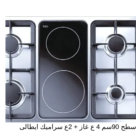
سطح 90سم 4 ع غاز + 2ع سراميك ايطالى