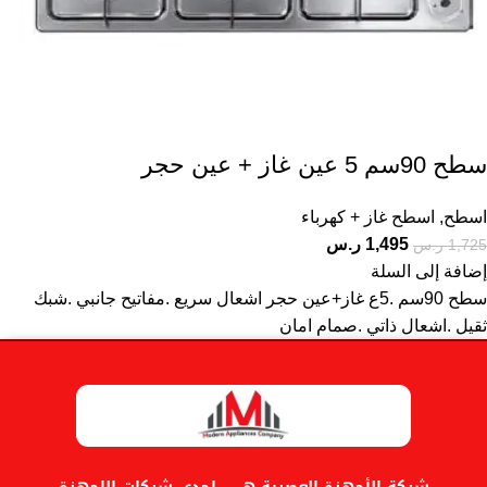
سطح 90سم 5 عين غاز + عين حجر
اسطح
,
اسطح غاز + كهرباء
1,495
ر.س
1,725
ر.س
إضافة إلى السلة
سطح 90سم .5ع غاز+عين حجر اشعال سريع .مفاتيح جانبي .شبك
ثقيل .اشعال ذاتي .صمام امان