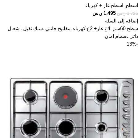
اسطح
,
اسطح غاز + كهرباء
1,495
ر.س
1,725
ر.س
إضافة إلى السلة
سطح 60سم .4ع غاز+ 2ع كهرباء .مفاتيح جانبي .شبك ثقيل .اشعال
ذاتي .صمام امان
-13%