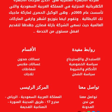
شركة الأجهزة العصرية هى احدى شركات الاجهزة
الكهربائية المنزلية في المملكة العربية السعودية والتى
تأسست عام 2005م . وهى الوكيل الحصرى لماركة ماجيك
تك الايطالية . وتقوم ايضا بتوزيع اشهر وارقى الماركات
العالمية حيث تسعى الشركة بازلة قصارى جهدها لتقديم
افضل مستوى من الخدمة ..
روابط مفيدة
الأقسام
الاستبدال والإسترجاع
غسالات صحون
سياسة الخصوصية
غسالات ملابس
الأحكام والشروط
شفاطات
سياسة الشحن
تلاجات
تواصل معنا
المركز الرئيسى
تواصل معنا
المملكة العربية السعودية - الرياض -
من نحن
مخرج 17 - طريق المدينة المنورة -
المدونة
الصناعية القديمة