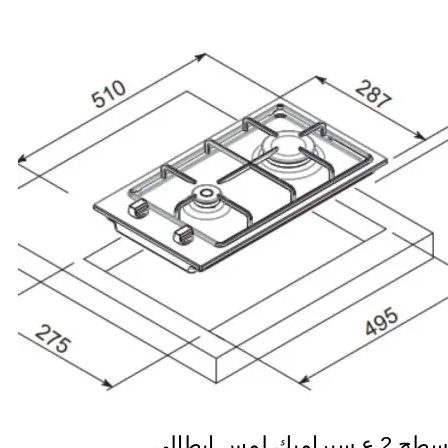
سطح 2 ع سيراميك لمس ايطالي