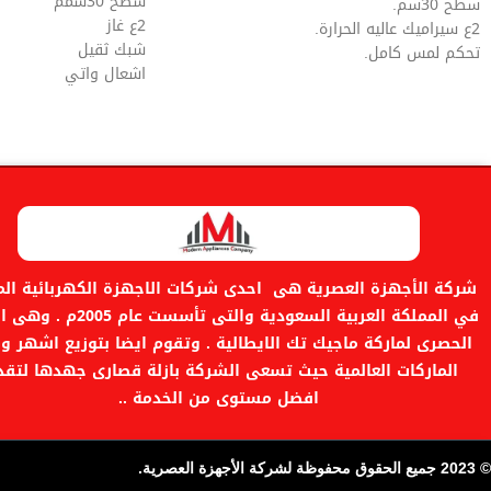
سطح 30سمم
سطح 30سم.
2ع غاز
2ع سيراميك عاليه الحرارة.
شبك ثقيل
تحكم لمس كامل.
اشعال واتي
موقت لضبط التايمر.
استيل مقاوم للصدي
صنع فى ايطاليا.
صمام امان كامل
ضمان لمدة سنتين.
ضمان سنتين
صناعة ايطالى
شركة الأجهزة العصرية هى احدى شركات الاجهزة الكهربائية المن
في المملكة العربية السعودية والتى تأسست ع
الحصرى لماركة ماجيك تك الايطالية . وتقوم ايضا بتوزيع اشهر و
الماركات العالمية حيث تسعى الشركة بازلة قصارى جهدها لتقد
افضل مستوى من الخدمة ..
© 2023 جميع الحقوق محفوظة لشركة الأجهزة العصرية.