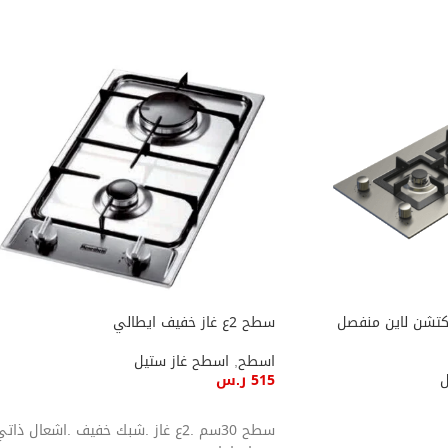
قيل كتشن لاين منفصل
سطح 2ع غاز خفيف ايطالي
اسطح
,
اسطح غاز ستيل
ل
515
ر.س
إضافة إلى السلة
سطح 30سم .2ع غاز .شبك خفيف .اشعال ذات