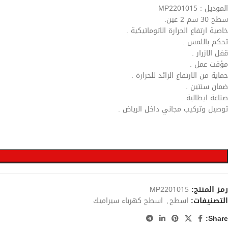
الموديل : MP2201015
سطح 30 سم 2 عين.
خاصية ارتفاع الحرارة الاتوماتيكية .
تحكم باللمس .
قفل الازرار .
مؤقت عمل .
حماية من الارتفاع الزائد للحرارة .
ضمان سنتين .
صناعة ايطالية .
توصيل وتركيب مجاني داخل الرياض .
رمز المنتج:
MP2201015
التصنيفات:
اسطح
,
اسطح كهرباء سيراميك
Share: