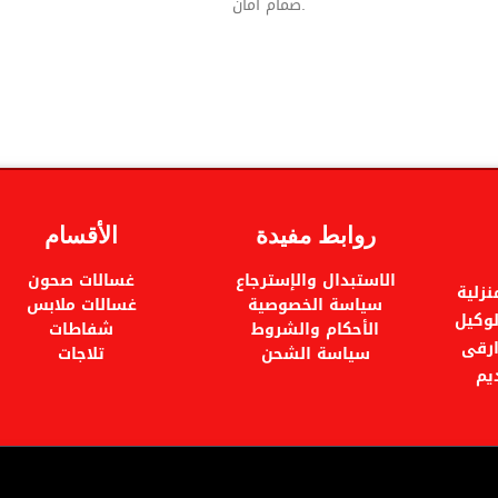
.صمام امان
روابط مفيدة
الأقسام
الاستبدال والإسترجاع
غسالات صحون
زلية
سياسة الخصوصية
غسالات ملابس
ام 2005م . وهى الوكيل
الأحكام والشروط
شفاطات
ارقى
سياسة الشحن
تلاجات
يم