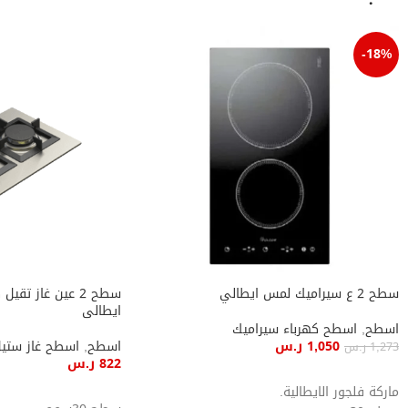
-18%
سطح 2 ع سيراميك لمس ايطالي
سطح 2 عين غاز ت
ايطالى
اسطح
,
اسطح كهرباء سيراميك
1,050
ر.س
اسطح
,
اسطح غاز ستي
1,273
ر.س
822
ر.س
إضافة إلى السلة
ماركة فلجور الايطالية.
إضافة إلى السلة