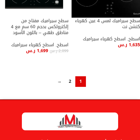
سطح سيراميك لمس 4 عين كهرباء
سطح سيراميك مفتاح من
كتشن نت
إلكترولكس بحجم 60 سم مع 4
مناطق طهي – باللون الأسود
اسطح
,
اسطح كهرباء سيراميك
1,635
ر.س
اسطح
,
اسطح كهرباء سيراميك
1,699
ر.س
2,099
ر.س
إضافة إلى السلة
إضافة إلى السلة
→
2
1