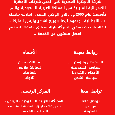
شركة الأجهزة العصرية هى احدى شركات الاجهزة
الكهربائية المنزلية في المملكة العربية السعودية والتى
تأسست عام 2005م . وهى الوكيل الحصرى لماركة ماجيك
تك الايطالية . وتقوم ايضا بتوزيع اشهر وارقى الماركات
العالمية حيث تسعى الشركة بازلة قصارى جهدها لتقديم
افضل مستوى من الخدمة ..
روابط مفيدة
الأقسام
الاستبدال والإسترجاع
غسالات صحون
سياسة الخصوصية
غسالات ملابس
الأحكام والشروط
شفاطات
سياسة الشحن
تلاجات
تواصل معنا
المركز الرئيسى
تواصل معنا
المملكة العربية السعودية - الرياض -
من نحن
مخرج 17 - طريق المدينة المنورة -
المدونة
الصناعية القديمة